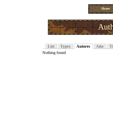
Home
Auth
List
Types
Autores
Año
Tí
Nothing found