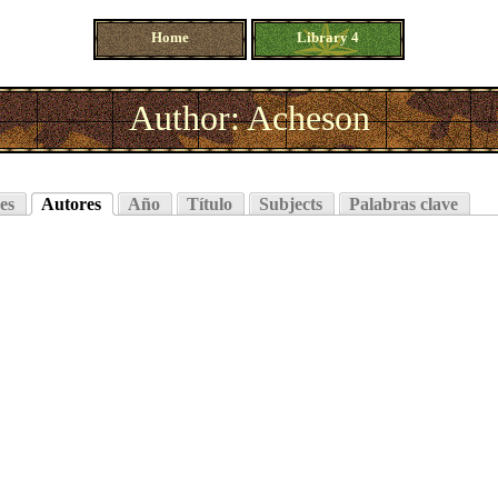
Home
Library 4
Author: Acheson
es
Autores
Año
Título
Subjects
Palabras clave