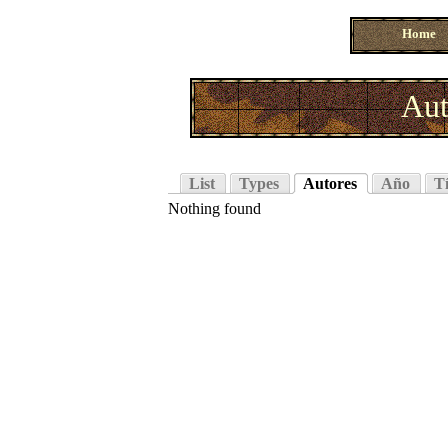
Home
Aut
List
Types
Autores
Año
Tí
Nothing found