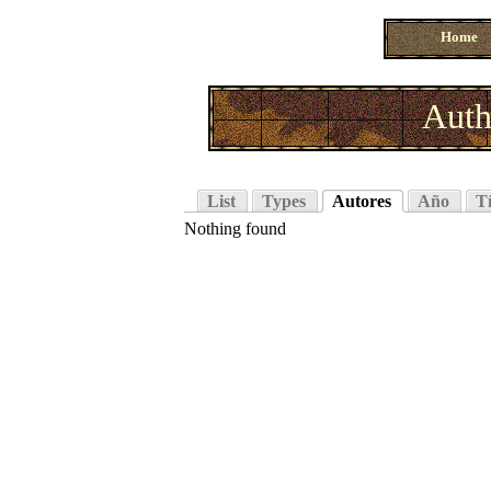
Home
Auth
List
Types
Autores
Año
Tí
Nothing found