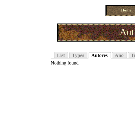
Home
Aut
List
Types
Autores
Año
Tí
Nothing found