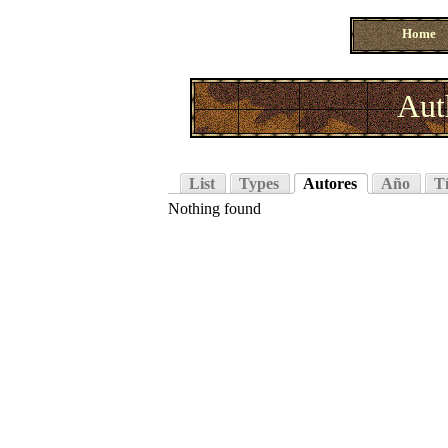
Home
Aut
List
Types
Autores
Año
Tí
Nothing found