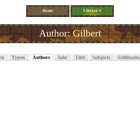
Home
Library 4
Author: Gilbert
en
Typen
Authors
Jahr
Titel
Subjects
Schlüsselw