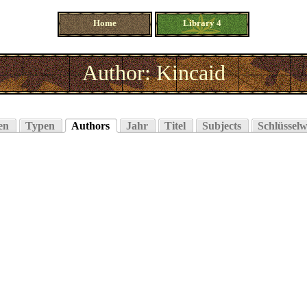
Home
Library 4
Author: Kincaid
en
Typen
Authors
Jahr
Titel
Subjects
Schlüsselw