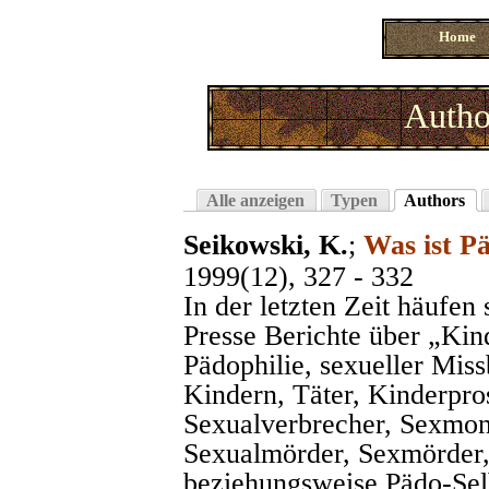
Home
Autho
Alle anzeigen
Typen
Authors
Seikowski, K.
;
Was ist Pä
1999(12), 327 - 332
In der letzten Zeit häufen
Presse Berichte über „Kin
Pädophilie, sexueller Mis
Kindern, Täter, Kinderpros
Sexualverbrecher, Sexmons
Sexualmörder, Sexmörder,
beziehungsweise Pädo-Sel