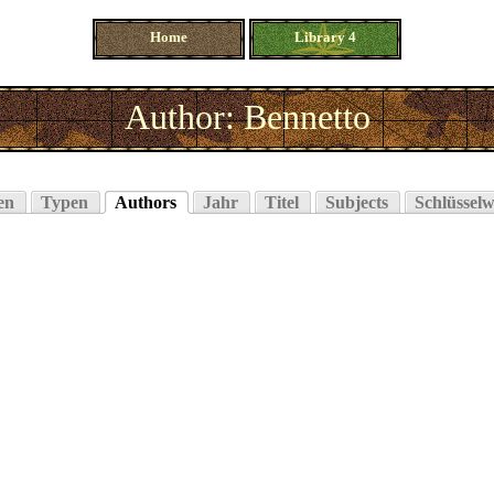
Home
Library 4
Author: Bennetto
en
Typen
Authors
Jahr
Titel
Subjects
Schlüsselw