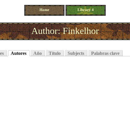
Home
Library 4
Author: Finkelhor
es
Autores
Año
Título
Subjects
Palabras clave