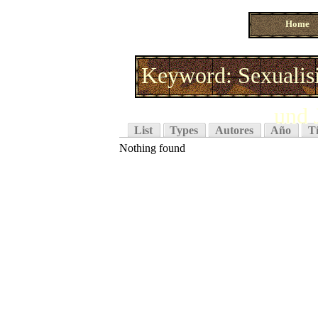
Home
Keyword: Sexualis
und 
List
Types
Autores
Año
Tí
Nothing found