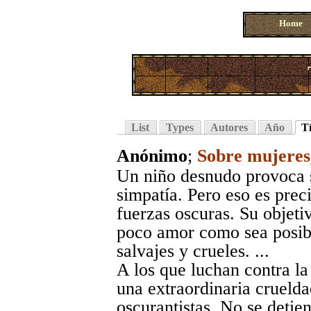
Home
List
Types
Autores
Año
Tí
Anónimo
;
Sobre mujeres,
Un niño desnudo provoca 
simpatía. Pero eso es prec
fuerzas oscuras. Su objeti
poco amor como sea posibl
salvajes y crueles. ...
A los que luchan contra la 
una extraordinaria cruelda
oscurantistas. No se detie