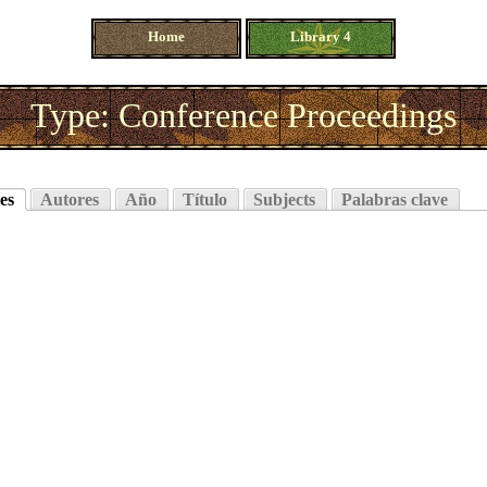
Home
Library 4
Type: Conference Proceedings
es
Autores
Año
Título
Subjects
Palabras clave