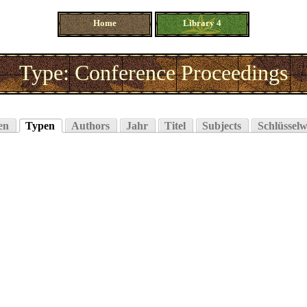
Home
Library 4
Type: Conference Proceedings
en
Typen
Authors
Jahr
Titel
Subjects
Schlüsselw