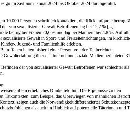
ign im Zeitraum Januar 2024 bis Oktober 2024 durchgeführt.
n 10 000 Personen schriftlich kontaktiert, die Rücklaufquote betrug 3
der von sexualisierter Gewalt Betroffenen lag bei 12,7 % [...].
rate betrug bei Frauen 20,6 % und lag bei Männern bei 4,8 %. Auffälli
 sexualisierte Gewalt in Sport- und Freizeiteinrichtungen, im kirchlic
Kinder-, Jugend- und Familienhilfe erlebten.
r Betroffenen hatten bisher keiner Person von der Tat berichtet.
te Gewalterfahrung über das Internet und soziale Medien berichteten 31,
Befinden der von sexualisierter Gewalt Betroffenen war schlechter als
n.
ng:
weisen auf ein erhebliches Dunkelfeld hin. Die Ergebnisse zu den
hen Tatkontexten, zum Beispiel das Überwiegen von männlichen Betrof
n Kontext, zeigen auch die Notwendigkeit differenzierter Schutzkonzept
chutzbefohlenen als auch im Hinblick auf potenzielle Täterinnen und T