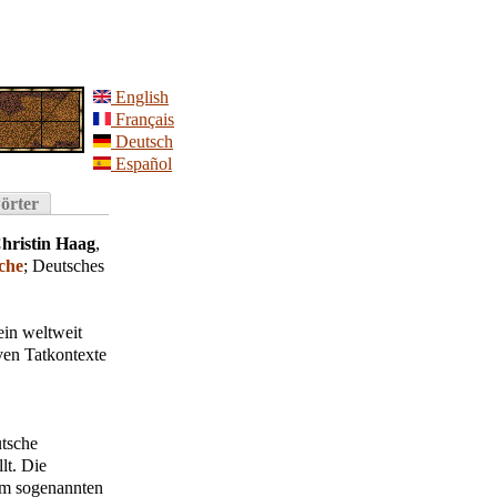
English
Français
Deutsch
Español
örter
hristin Haag
,
iche
;
Deutsches
ein weltweit
ven Tatkontexte
utsche
lt. Die
im sogenannten