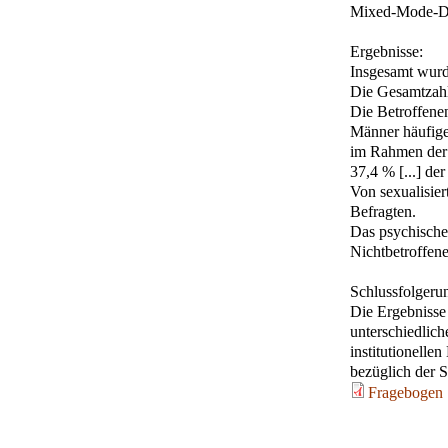
Mixed-Mode-Des
Ergebnisse:
Insgesamt wurde
Die Gesamtzahl 
Die Betroffenen
Männer häufiger
im Rahmen der 
37,4 % [...] de
Von sexualisier
Befragten.
Das psychische 
Nichtbetroffene
Schlussfolgeru
Die Ergebnisse 
unterschiedlic
institutionelle
bezüglich der S
Fragebogen