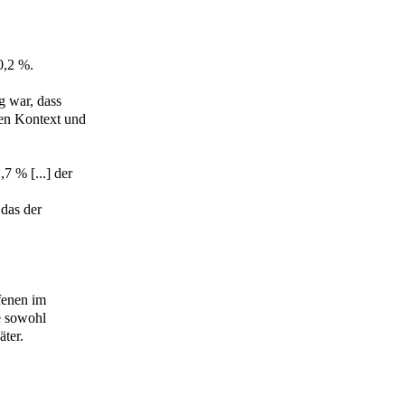
0,2 %.
g war, dass
hen Kontext und
7 % [...] der
 das der
fenen im
e sowohl
äter.