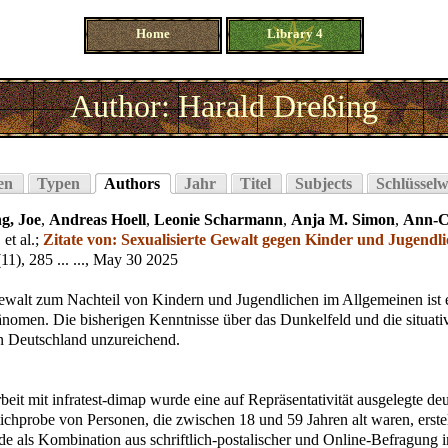
Home
Library 4
Author: Harald Dreßing
en
Typen
Authors
Jahr
Titel
Subjects
Schlüsselw
g, Joe
,
Andreas Hoell
,
Leonie Scharmann
,
Anja M. Simon
,
Ann-C
, et al.
;
Zitate von: Sexualisierte Gewalt gegen Kinder und Jugendl
(11), 285 ... ..., May 30 2025
Gewalt zum Nachteil von Kindern und Jugendlichen im Allgemeinen ist 
änomen. Die bisherigen Kenntnisse über das Dunkelfeld und die situati
in Deutschland unzureichend.
it mit infratest-dimap wurde eine auf Repräsentativität ausgelegte de
chprobe von Personen, die zwischen 18 und 59 Jahren alt waren, erstel
e als Kombination aus schriftlich-postalischer und Online-Befragung 