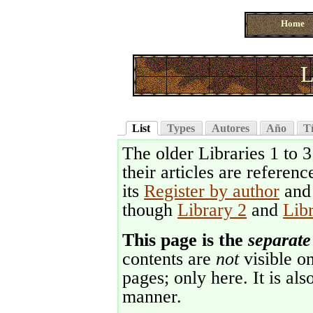
Home
L
List
Types
Autores
Año
Tí
The older Libraries 1 to 
their articles are referenc
its
Register by author
an
though
Library 2
and
Lib
This page is the
separate
contents are
not
visible on
pages; only here. It is als
manner.