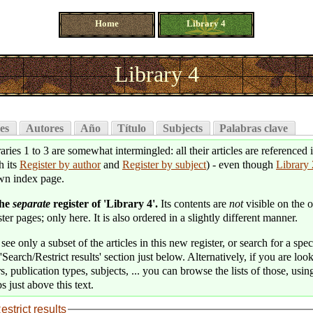
Home
Library 4
Library 4
es
Autores
Año
Título
Subjects
Palabras clave
aries 1 to 3 are somewhat intermingled: all their articles are referenced 
h its
Register by author
and
Register by subject
) - even though
Library 
wn index page.
the
separate
register of 'Library 4'.
Its contents are
not
visible on the o
ter pages; only here. It is also ordered in a slightly different manner.
see only a subset of the articles in this new register, or search for a speci
'Search/Restrict results' section just below. Alternatively, if you are loo
s, publication types, subjects, ... you can browse the lists of those, usin
s just above this text.
estrict results