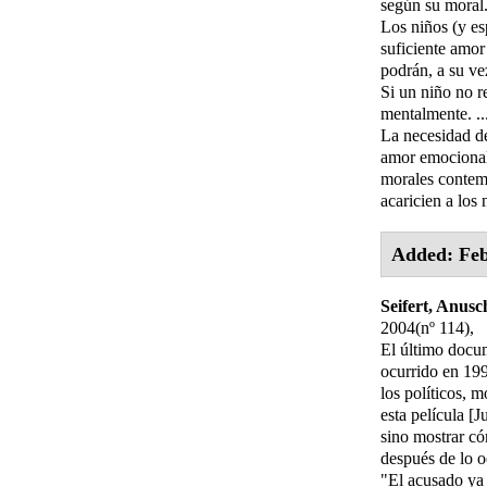
según su moral. 
Los niños (y es
suficiente amor
podrán, a su ve
Si un niño no r
mentalmente. ..
La necesidad de
amor emocional,
morales contemp
acaricien a los 
Added: Feb
Seifert, Anus
2004(nº 114),
El último docum
ocurrido en 199
los políticos, 
esta película [
sino mostrar có
después de lo o
"El acusado ya 