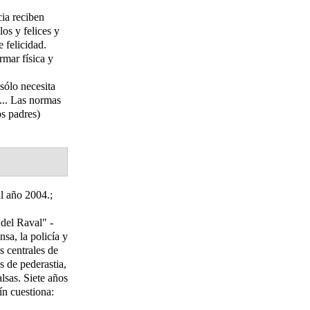
cia reciben
los y felices y
 felicidad.
rmar física y
sólo necesita
... Las normas
s padres)
al año 2004.
;
del Raval" -
sa, la policía y
s centrales de
s de pederastia,
lsas. Siete años
ín cuestiona: