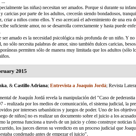
...
pecialmente las niñas) necesitan ser amados. Porque si durante su infan
 y caricias por parte de los adultos, crecerán siendo bondadosos, tranqui
z, criar a niños como ellos. Y eso acercará el advenimiento de una era de
ecibe suficiente amor, no se desarrolla correctamente y hasta puede enfe
.
 ser amado es la necesidad psicológica más profunda de un niño. Y no 
 no sólo necesita palabras de amor, sino también dulces caricias, besos
oráneas permiten sólo de manera muy limitada que los adultos (sólo lo
niños.
ruary 2015
chka
, &
Castillo Adriana
;
Entrevista a Joaquín Jordá
;
Revista Later
ental de Joaquín Jordá revela la manipulación del "Caso de pederastia 
7 - realizada por los medios de comunicación, el sistema judicial, la pren
movidos por intereses urbanísticos y juegos de poder. Uno de los objetivo
Juego de niños] no es realizar un documento sobre el juicio a los acusado
mo la prensa funciona a través de un juicio y cómo construye noticias fa
currido, los jueces dieron su veredicto en un proceso judicial que Joaqu
estaba condenado antes de empezar el juicio".