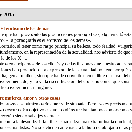
y 2015
;
El erotismo de los demás
te que han provocado las producciones pornográficas, alguien citó esta
o: «La pornografía es el erotismo de los demás». ...
oritario, al tener como rasgo principal su belleza, todo fealdad, vulgar
fundamento, en la representación de la sexualidad, nos advierte de que n
la de los X. ...
tros emanciparnos de los clichés y de las ilusiones que nuestro adiestr
aciones han producido. La expresión de la sexualidad no tiene por qué se
lta, genial o idiota, sino que ha de convertirse en el libre discurso del 
experimentado, y no ya la escenificación del erotismo con el que soñ
cho a experimentar ninguno.
re mujeres, amor y otras cosas
o provoca sentimientos de amor y de simpatía. Pero eso es precisament
rzas oscuras. Su objetivo es que los niños reciban tan poco amor como s
ecerán siendo salvajes y crueles. ...
n contra la desnudez infantil les caracteriza una extraordinaria crueldad
os oscurantistas. No se detienen ante nada a la hora de obligar a otras p