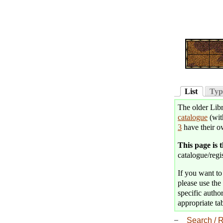
List
Typ
The older Libr
catalogue
(wit
3
have their o
This page is 
catalogue/regis
If you want to 
please use the 
specific author
appropriate tab
Search / R