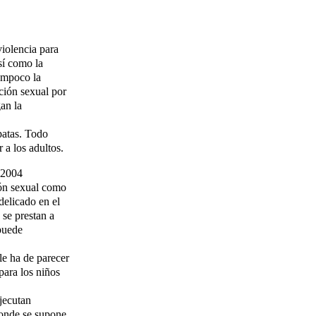
violencia para
sí como la
tampoco la
cción sexual por
an la
patas. Todo
 a los adultos.
 2004
ión sexual como
delicado en el
 se prestan a
 puede
le ha de parecer
 para los niños
ejecutan
donde se supone