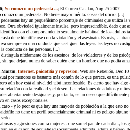
i
;
Yo conozco un pederasta ...
;
El Correo Catalan
, Aug 25 2007
conozco un pederasta. No tiene mayor mérito: cosas del oficio. [...]
 pederastas hay un pequeñísimo porcentaje de criminales que utiliza la 
eseo. Otra obviedad igualmente insulsa, pero imprescindible, dado que a
 identifica con el comportamiento sexualmente habitual de los adultos 
rasta debe identificarse con la violación y el asesinato. Es más, la atra
riva siempre en una conducta que castiguen las leyes: las leyes no castig
 la conducta de las personas. [...]
 distinguía nítidamente de los asesinos, de los violadores y de los psicó
ito, sin que dejara nunca de saber quién era: un hombre que no podía amar
l Martín
;
Internet, paidofilia y represión
;
Web site Rebelión
, Dec 10
xual por menores es bastante más común de lo que parece, es una puls
 pero aún hoy está al nivel del tabú inconfesable. Es cierto que hay algo 
su relación con la realidad y el deseo. Las relaciones de adultos y niños
oder abiertamente desiguales y, por tanto, es un deseo que difícilmente
alvo en casos excepcionales.
 caso - y lo peor es que hay una mayoría de población a la que esto no 
paidófilo no tiene un perfil potencialmente criminal ni es peligro alguno
 serlo.
 abusos y agresiones contra mujeres - que son el pan de cada día -, los 
ran en el canon de sexualidad socialmente admitida, adulta y hétero, 