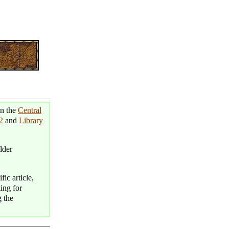
in the
Central
2
and
Library
lder
fic article,
king for
g the