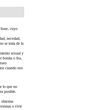
 frase, cuyo
idad, necedad,
o se trata de la
amiento sexual y
r bonita o fea,
deseo
amos cuando nos
e lo que no
ea posible.
, síntoma
ersonas a vivir