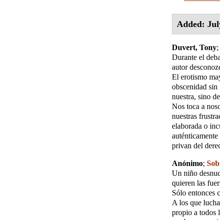
Added: Jul
Duvert, Tony
Durante el deba
autor desconozc
El erotismo may
obscenidad sin 
nuestra, sino de 
Nos toca a noso
nuestras frustr
elaborada o incu
auténticamente 
privan del dere
Anónimo
;
Sob
Un niño desnud
quieren las fue
Sólo entonces cr
A los que lucha
propio a todos l