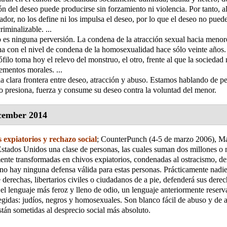
ión del deseo puede producirse sin forzamiento ni violencia. Por tanto, a
ador, no los define ni los impulsa el deseo, por lo que el deseo no puede
iminalizable. ...
o es ninguna perversión. La condena de la atracción sexual hacia menor
na con el nivel de condena de la homosexualidad hace sólo veinte años.
ófilo toma hoy el relevo del monstruo, el otro, frente al que la sociedad 
lementos morales. ...
a clara frontera entre deseo, atracción y abuso. Estamos hablando de pe
o presiona, fuerza y consume su deseo contra la voluntad del menor.
cember 2014
 expiatorios y rechazo social
;
CounterPunch (4-5 de marzo 2006)
, M
stados Unidos una clase de personas, las cuales suman dos millones o
ente transformadas en chivos expiatorios, condenadas al ostracismo, d
no hay ninguna defensa válida para estas personas. Prácticamente nadie
e derechas, libertarios civiles o ciudadanos de a pie, defenderá sus dere
el lenguaje más feroz y lleno de odio, un lenguaje anteriormente reserv
egidas: judíos, negros y homosexuales. Son blanco fácil de abuso y de 
tán sometidas al desprecio social más absoluto.