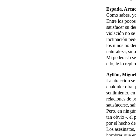
Espada, Arcad
Como sabes, yo 
Entre los pocos
satisfacer su d
violación no se
inclinación pede
los niños no de
naturaleza, sino
Mi pederasta se
ello, te lo rep
Ayllón, Migue
La atracción se
cualquier otra,
sentimiento, en 
relaciones de p
satisfacerse, s
Pero, en ningún
tan obvio -, el 
por el hecho de
Los asesinatos,
hombres que ent