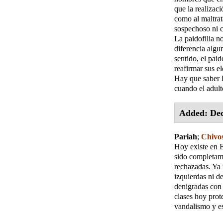
que la realizac
como al maltrat
sospechoso ni cr
La paidofilia n
diferencia algu
sentido, el paid
reafirmar sus e
Hay que saber l
cuando el adult
Added: De
Pariah
;
Chivos
Hoy existe en E
sido completam
rechazadas. Ya 
izquierdas ni d
denigradas con 
clases hoy prot
vandalismo y es