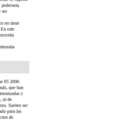
l pederasta
 ser
es no tiene
 En este
necesita
derastia
ar 05 2006
 más, que han
emonizadas y
, ni de
chos. Suelen ser
ado para las
actos de